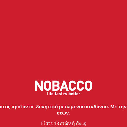
ών τσιγάρων από ανηλίκους. Οι αρμόδιοι συνεχίζουν
οθετούν τη συνήθεια του ατμίσματος, αλλά
η προειδοποί
, ειδικά όταν αυτό προέρχεται από
ισμα ελαίου κάνναβης
λις βήματα!
τος προϊόντα, δυνητικά μειωμένου κινδύνου. Με την 
ετών.
Είστε 18 ετών ή άνω;