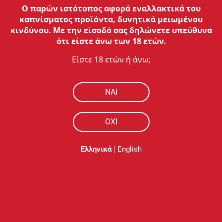
Ο παρών ιστότοπος αφορά εναλλακτικά του
καπνίσματος προϊόντα, δυνητικά μειωμένου
ΟΔΗΓΟΣ ΑΓΟΡΩΝ
κινδύνου. Με την είσοδό σας δηλώνετε υπεύθυνα
ότι είστε άνω των 18 ετών.
ΥΠΟΣΤΗΡΙΞΗ
Είστε 18 ετών ή άνω;
Ο ΛΟΓΑΡΙΑΣΜΟΣ ΜΟΥ
NAI
ΕΠΙΚΟΙΝΩΝΙΑ
Εξυπηρέτηση Πελατών:
ΟΧΙ
Τηλ:
210 762 20 20
Ωράριο:
Δευ - Παρ: 09:00 - 17:00
Τεχνικό Τμήμα:
|
Ελληνικά
English
Τηλ:
210 762 38 90
Ωράριο:
Δευ - Παρ: 09:00 - 17:00
Επικοινωνία