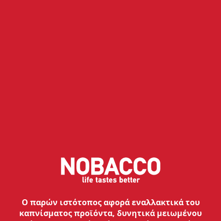
μπορείς απλά να τοποθετήσεις ένα νέο pod με την
αγαπημένη σου γεύση και να συνεχίσεις να ατμίζεις
κανονικά. Στα θετικά: απαιτούν ελάχιστη
συντήρηση!
Επίλεξε την κατάλληλη μπαταρία
Ο παρών ιστότοπος αφορά εναλλακτικά του
καπνίσματος προϊόντα, δυνητικά μειωμένου
Μια χρήσιμη συμβουλή για να αποφύγεις τις