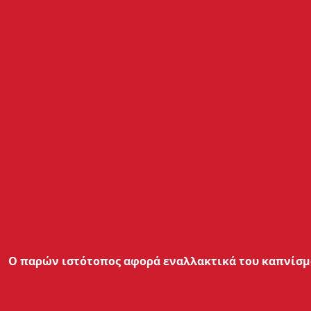
Διακοπή συνεχόμενης λειτουργία
Διακοπή στα 10sec
Εύρος ωμικής αντίστασης
0.03 - 5.0 Ω
Ο παρών ιστότοπος αφορά εναλλακτικά του καπνίσμα
Μπαταρία
2 Αποσπώμενες μπαταρίες τύπου
18650 mah