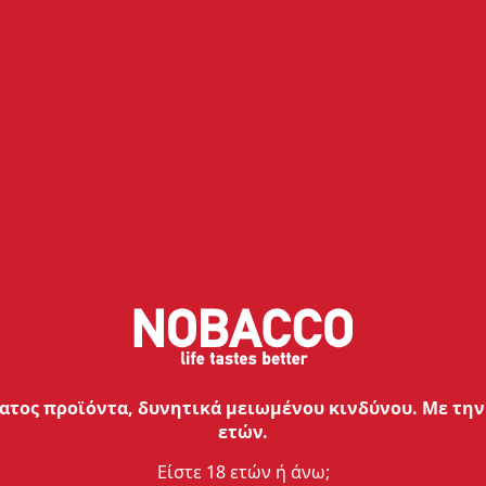
Χαρακτηριστικά
ς
Διαστάσεις
85 x 44 x 29 mm
Ισχύς Λειτουργίας
5 W - 220 W
τος προϊόντα, δυνητικά μειωμένου κινδύνου. Με την 
ετών.
Φόρτιση
Σύστημα φόρτισης passthrough
Είστε 18 ετών ή άνω;