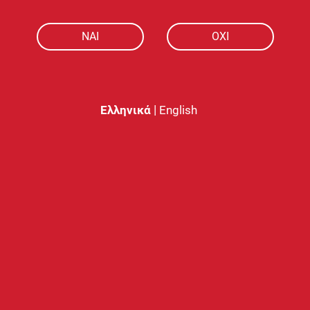
NAI
ΟΧΙ
Πιο αναλυτικά
|
Ελληνικά
English
Διαστάσεις και Σ
Το Vaporesso GEN 200 έρχ
του, τη μεγάλη, έγχρωμη οθ
ατμοποιητές διαμέτρου
με όλους τους ατμοποιητές
Το περίβλημα της συσκευής
rubberized υφή και 4 επί
ταυτόχρονα καθιστά της 
γρατζουνιές.