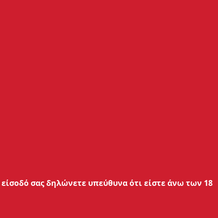
Ενεργοποίηση/απενεργοποίηση
Κουμπί on/off
Μετρητής αντίστασης ατμοποιητή
στην οθόνη
είσοδό σας δηλώνετε υπεύθυνα ότι είστε άνω των 18
Βάρος
76gr