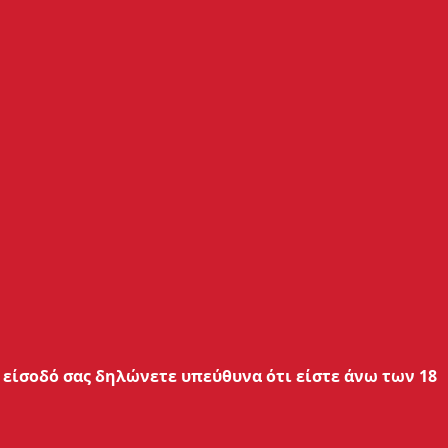
Μπαταρία
5500mAh
Ταυτόχρονη Χρήση και Φόρτιση
Ναι
είσοδό σας δηλώνετε υπεύθυνα ότι είστε άνω των 18