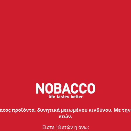
Μετρητής αντίστασης ατμοποιητή
στην οθόνη
Βάρος
173gr
Πιο αναλυτικά
τος προϊόντα, δυνητικά μειωμένου κινδύνου. Με την 
ετών.
Είστε 18 ετών ή άνω;