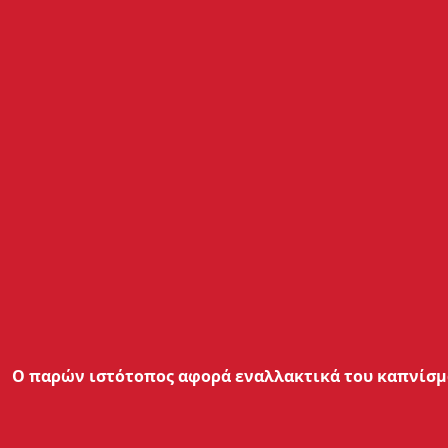
Ισχύς Λειτουργίας
5W - 100W
Φόρτιση
Σύστημα φόρτισης passthrough
Ο παρών ιστότοπος αφορά εναλλακτικά του καπνίσμα