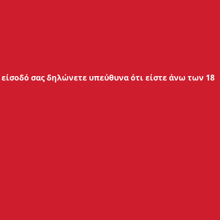
er Evident.
λίδιο είναι στα
10ml
και η σύνθεση
ητας (USP grade) προπυλενογλυκόλη
υ πρέπει να αραιωθεί πριν
είσοδό σας δηλώνετε υπεύθυνα ότι είστε άνω των 18