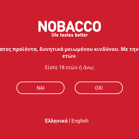
60ml
, με καπάκι Child Lock και Tamp
H περιεκτικότητα αρώματος στο φια
του αποτελείται από υψηλής ποιότ
(PG) και αρωματικές ύλες.
ΠΡΟΣΟΧΗ:
Συμπυκνωμένο άρωμα πο
τος προϊόντα, δυνητικά μειωμένου κινδύνου. Με την 
χρησιμοποιηθεί!
ετών.
Είστε 18 ετών ή άνω;
ποριακή
λογίας και
Πανεπιστημίου
NAI
ΟΧΙ
διεθνή πρακτική
αδημαϊκή και
|
Ελληνικά
English
 την γνώση και