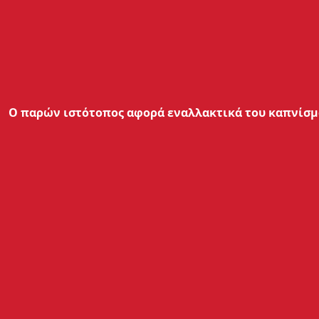
Ο παρών ιστότοπος αφορά εναλλακτικά του καπνίσμα
AQUARIUS PROJECT
Η
Aquarius Project
δημιουργήθηκε μέσα από την πρωτο
συνεργασία της NOBACCO με το Εργαστήριο Μοριακής Βιο
Ανοσολογίας (ΕΜΒΙΑ) του τμήματος Φαρμακευτικής του 
Πατρών.
Η συνεργασία της NOBACCO με το ΕΜΒΙΑ έκανε πράξη τη 
που θέλει τον ιδιωτικό τομέα να συνεργάζεται με την ακ
ερευνητική κοινότητα, για την σύνδεση της παραγωγής με
την καινοτομία.