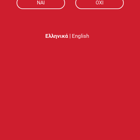
H περιεκτικότητα αρώματος στο φια
NAI
ΟΧΙ
του αποτελείται από υψηλής ποιότ
(PG) και αρωματικές ύλες.
ΠΡΟΣΟΧΗ:
Συμπυκνωμένο άρωμα πο
|
χρησιμοποιηθεί!
Ελληνικά
English
Παρόμοια προϊόντα