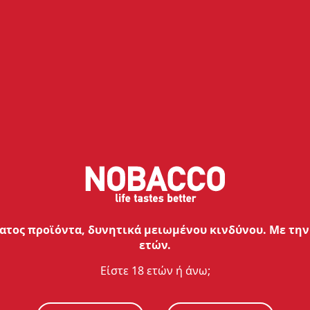
Πιο αναλυτικά
Dinner Lady
Υπέροχα αρώματα από τη δημοφιλή ε
σας μαγνητίσουν.
Με αποκλειστικό γνώμονα την απαρ
Βρετανική εταιρεία Dinner Lady χρη
ποιοτικά υλικά για την παρασκευή 
Ανάμεσα στα νέα υγρά που προστίθ
να γευτείς αγαπημένες γεύσεις, όπω
τος προϊόντα, δυνητικά μειωμένου κινδύνου. Με την 
τσιχλόφουσκα, δροσερό καρπούζι κ
ετών.
Τα αρώματα Dinner Lady συσκευάζο
Είστε 18 ετών ή άνω;
των 60ml
, με καπάκι Child Lock και