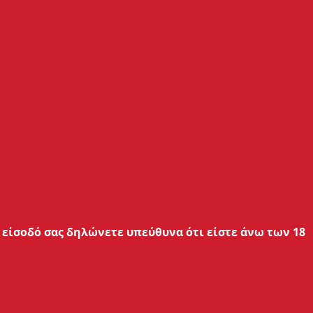
ταιρεία Dinner Lady έφτασαν για να
άμιλλη ατμιστική απόλαυση, η
σιμοποιεί αποκλειστικά τα πιο
των υγρών της.
ενται στη γκάμα της NOBACCO, μπορείς
ς γλυκιά τάρτα λεμονιού με μαρέγκα,
είσοδό σας δηλώνετε υπεύθυνα ότι είστε άνω των 18
.α.
νται και κυκλοφορούν σε
φιαλίδιο
 Tamper Evident.