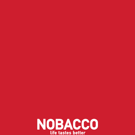
15.00
€
Μη Διαθέσιμο
ΔΩΡΕΑΝ Μεταφορικά
για αγορές άνω των 19 €
Διαθέσιμα χρώματα
Ειδοποίηση όταν το προϊόν είναι ξανά διαθέσιμο