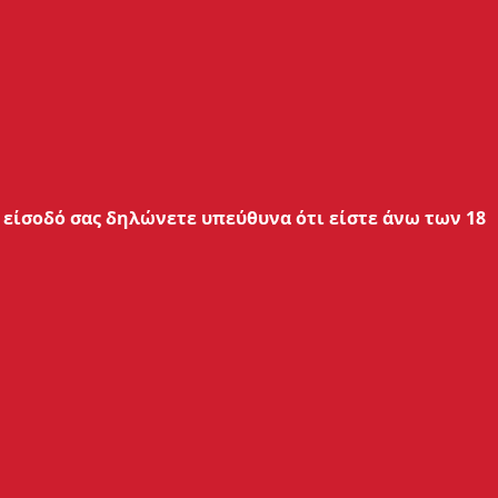
ΟΣ ΜΟΥ
ΕΠΙΚΟΙΝΩΝΙΑ
Εξυπηρέτηση Πελατών:
ασμού
210 762 20 20
 Πρόσβασης
είσοδό σας δηλώνετε υπεύθυνα ότι είστε άνω των 18
Δευ - Παρ: 09:00 - 17:00
Τεχνικό Τμήμα:
210 762 38 90
Δευ - Παρ: 09:00 - 17:00
Επικοινωνία