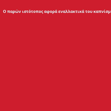
Προσθήκη
Ο παρών ιστότοπος αφορά εναλλακτικά του καπνίσμα
Νέα Προϊόντα
NOBACCO
ΟΔΗΓΟΣ ΑΓΟΡΩΝ
Εταιρεία
Παρακολούθηση παραγγελία
Καταστήματα
Nobacco Speedy
Nobacco Science
Τρόποι Αποστολής
Έρευνα & Ανάπτυξη
Τρόποι Πληρωμής
Πιστοποιήσεις
Πολιτική Επιστροφών
Εταιρική Κοινωνική Ευθύνη
Πολιτική Εγγύησης
Ανάπτυξη Συνεργασιών