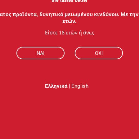
 στο Καλάθι
τος προϊόντα, δυνητικά μειωμένου κινδύνου. Με την 
ετών.
Είστε 18 ετών ή άνω;
21 Ανα Σελίδα
NAI
ΟΧΙ
ΥΠΟΣΤΗΡΙΞΗ
Ο ΛΟΓΑΡΙΑΣΜ
|
Ελληνικά
English
ς
Starter Guide
Σύνδεση
Συχνές Ερωτήσεις
Δημιουργία Λογαρι
Nobacco Care
Ανάκτηση Κωδικού
Face 2 Face
Όροι Χρήσης
Πολιτική Απορρήτου
Πολιτική Cookies