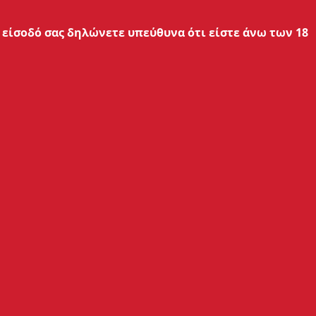
είσοδό σας δηλώνετε υπεύθυνα ότι είστε άνω των 18
ΟΣ ΜΟΥ
ΕΠΙΚΟΙΝΩΝΙΑ
Εξυπηρέτηση Πελατών:
ασμού
210 762 20 20
 Πρόσβασης
Δευ - Παρ: 09:00 - 17:00
Τεχνικό Τμήμα:
210 762 38 90
Δευ - Παρ: 09:00 - 17:00
Επικοινωνία