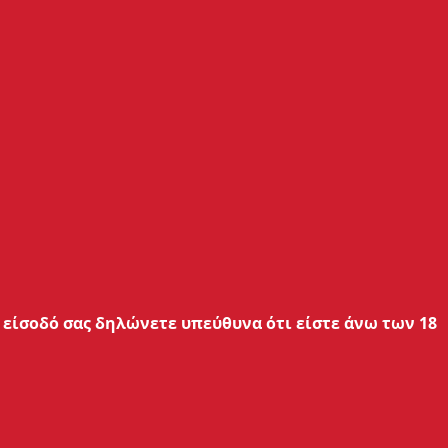
Μπορείς να πληρώσεις με:
ική Επιστροφών
&
Όροι Χρήσης
είσοδό σας δηλώνετε υπεύθυνα ότι είστε άνω των 18