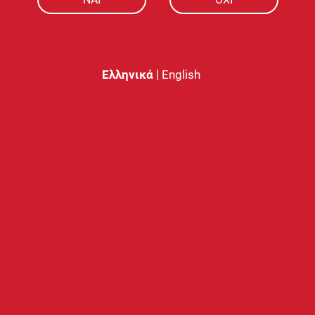
|
Ελληνικά
English
ντίσταση Eleaf
Ανταλλακτική Αντίσταση GTL
il 0.5 Ω
0.4Ω Coil
0
€
3.30
€
ΥΠΟΣΤΗΡΙΞΗ
Ο ΛΟΓΑΡΙΑΣΜ
ς
Starter Guide
Σύνδεση
Συχνές Ερωτήσεις
Δημιουργία Λογαρι
Nobacco Care
Ανάκτηση Κωδικού