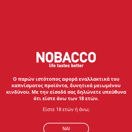
NOBACCO
ΟΔΗΓΟΣ ΑΓΟΡΩΝ
ΥΠΟΣΤΗΡΙΞΗ
Ο ΛΟΓΑΡΙΑΣΜΟΣ ΜΟΥ
ΕΠΙΚΟΙΝΩΝΙΑ
Ο παρών ιστότοπος αφορά εναλλακτικά του
Εξυπηρέτηση Πελατών:
καπνίσματος προϊόντα, δυνητικά μειωμένου
Τηλ:
210 762 20 20
κινδύνου. Με την είσοδό σας δηλώνετε υπεύθυνα
Ωράριο:
Δευ - Παρ: 09:00 - 17:00
ότι είστε άνω των 18 ετών.
Τεχνικό Τμήμα:
Είστε 18 ετών ή άνω;
Τηλ:
210 762 38 90
Ωράριο:
Δευ - Παρ: 09:00 - 17:00
Επικοινωνία
NAI